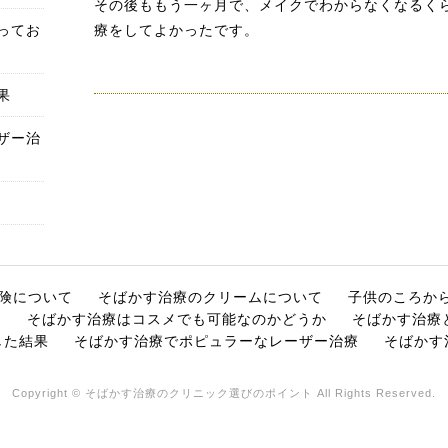
その後ももう一ヶ月で、メイクでわからなくなるく
ってお
療をしてよかったです。
果
ザー治
険について
そばかす治療のクリームについて
子供のころか
て
そばかす治療はコスメでも可能なのかどうか
そばかす治療
した結果
そばかす治療でポピュラーなレーザー治療
そばかす
Copyright © そばかす治療のクリニック選びのポイント All Rights Reserved.